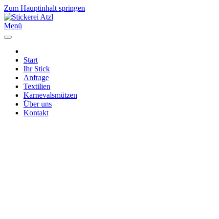
Zum Hauptinhalt springen
Menü
Start
Ihr Stick
Anfrage
Textilien
Karnevalsmützen
Über uns
Kontakt
Impressum
|
Datenschutz
|
Cookies
Mech. Stickerei Atzl GbR | Karl-Marx-Str. 24
D - 56564 Neuwied
Mo - Fr 08:00 - 12:30 und 14:30 - 16:00 Uhr
und nach Vereinbarung
Karnevalskappen nur nach Vereinbarung
Telefon 02631 - 72281 | info@stickerei-atzl.de