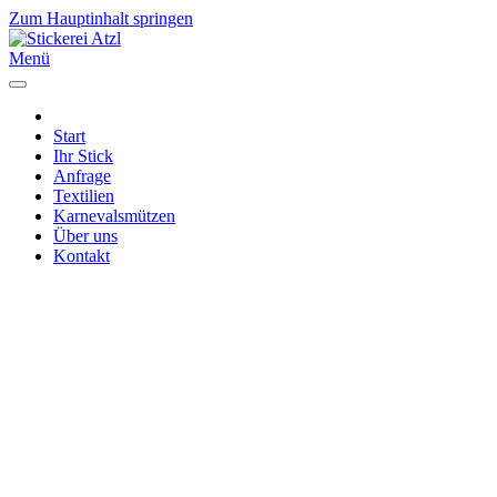
Zum Hauptinhalt springen
Menü
Start
Ihr Stick
Anfrage
Textilien
Karnevalsmützen
Über uns
Kontakt
Impressum
|
Datenschutz
|
Cookies
Mech. Stickerei Atzl GbR | Karl-Marx-Str. 24
D - 56564 Neuwied
Mo - Fr 08:00 - 12:30 und 14:30 - 16:00 Uhr
und nach Vereinbarung
Karnevalskappen nur nach Vereinbarung
Telefon 02631 - 72281 | info@stickerei-atzl.de